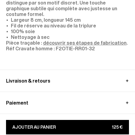
distingue par son motif discret. Une touche
graphique subtile qui complète avec justesse un
costume formel.
Largeur 8 cm, longueur 145 cm
Fil de réserve au niveau de la triplure
100% soie
Nettoyage à sec
Pièce traçable :
découvrir ses étapes de fabrication
.
F2OTIE-RR01-32
Livraison & retours
En Union Européenne
:
Livraison standard offerte - sous 3-8 jours ouvrés
Paiement
Livraison en point relais offerte - sous 3-8 jours
ouvrés
Paypal, klarna : jusqu'à 3x sans frais
Retours payants - sous 15 jours​
Apple Pay, Google Pay
Seuls les échanges sont offerts - sous 30 jours
AJOUTER AU PANIER
125 €
Bancontact, ideal
En savoir plus sur nos conditions de
livraison
et
CB, Visa, Amex, MasterCard, Maestro
retours