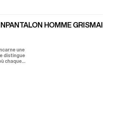
IN
PANTALON HOMME GRIS
MAILLOT DE 
incarne une
se distingue
 où chaque
excès.
lumière,
costume. Dans
uvent choisie
formels.
 sont
n tombe avec
 sans jamais
e pas la
 Laines fines,
ermettent
 plat. Il doit