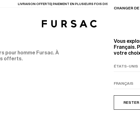
LIVRAISON OFFERTE| PAIEMENT EN PLUSIEURS FOIS DISPONIBLE
CHANGER DE 
Vous explo
Français. P
rs pour homme Fursac. À
votre choix
s offerts.
TIONS
PRODUITS
ENTES
LECTION
COSTUME EN TOILE
BEIGE
RESTER