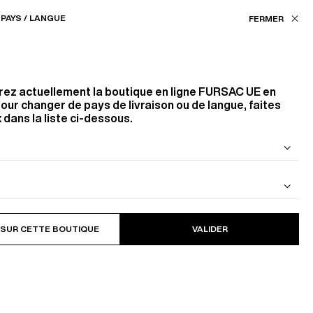
Nos boutiques
EU (€) / FR
PAYS / LANGUE
FILTRES
ASSISTANCE
FAVORIS
rez actuellement la boutique en ligne
FURSAC UE
en
Trier par
our changer de pays de livraison ou de langue, faites
 dans la liste ci-dessous.
PRIX DÉCROISSANTS
 DE LAINE
BLOUSON EN CAVALRY TWILL DE
COTON
1
PRODUITS
FILTRER
 SUR CETTE BOUTIQUE
VALIDER