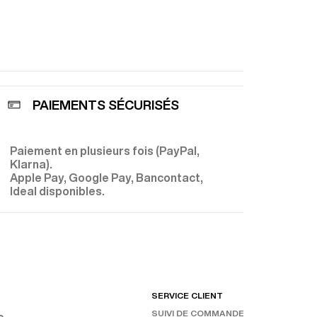
rter du relief
le costume
ochable. Il
une
astes subtils
e. Il est
 capable de
 au-delà du
PAIEMENTS SÉCURISÉS
Paiement en plusieurs fois (PayPal,
E
Klarna).
Apple Pay, Google Pay, Bancontact,
Ideal disponibles.
SERVICE CLIENT
RET
SUIVI DE COMMANDE
CHAN