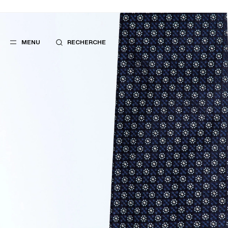
MENU
RECHERCHE
FAVORIS
SUGGES
COSTUMES
MEILLEURES V
PANTALONS
NOUVELLE COL
BLOUSONS
LAST CHANCE