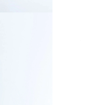
COULEUR
TAILLE
Paiement sécurisé
frais
DÉTAILS DU PRO
LIVRAISON & R
PAIEMENT