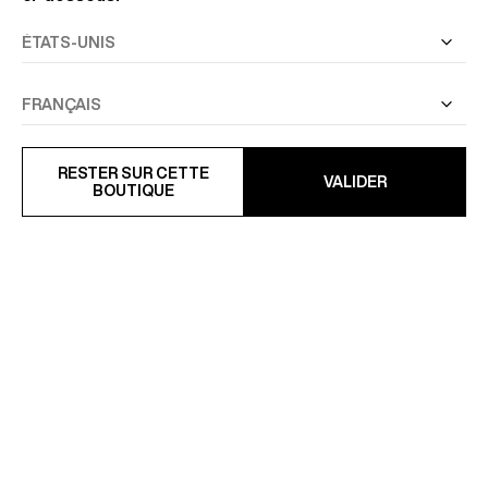
PARKA EN TISSU TECHNIQUE
COSTUME AJUSTÉ EN
DÉPERLANT
COTON ET LIN
595 €
628,50 €
RESTER SUR CETTE
990 €
-37%
VALIDER
BOUTIQUE