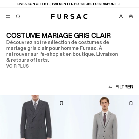
LIVRAISON OFFERTE| PAIEMENT EN PLUSIEURS FOIS DISPONIBLE
COSTUME MARIAGE GRIS CLAIR
Découvrez notre sélection de costumes de
FAVORIS
mariage gris clair pour homme Fursac. À
TION
retrouver sur l'e-shop et en boutique. Livraison
COSTUMES
PANTALONS
& retours offerts.
BLOUSONS
VOIR PLUS
SUGGESTIONS
MEILLEURES VENTES
NOUVELLE COLLECTION
FILTRER
LAST CHANCE