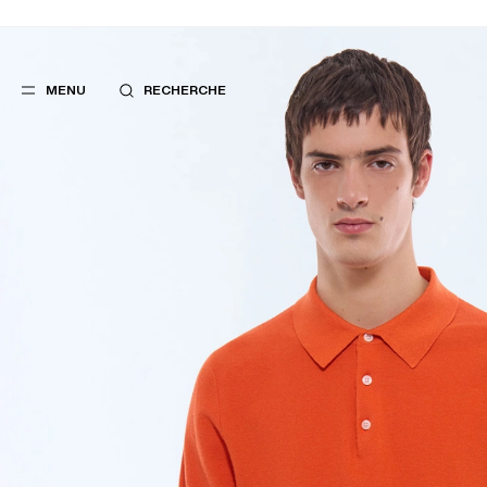
MENU
RECHERCHE
FAVORIS
SUGGES
COSTUMES
MEILLEURES V
PANTALONS
NOUVELLE COL
BLOUSONS
LAST CHANCE