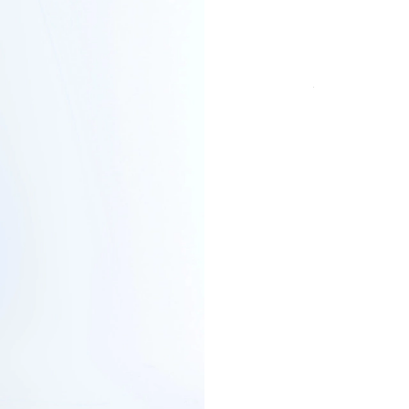
TAILLE
Paiement sécurisé
frais
DÉTAILS DU PRO
COUPE & TAILLE
LIVRAISON & R
PAIEMENT