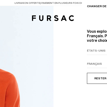
LAST CHANCE
: JUSQU'A -50% SUR NOTRE SÉLECTION
CHANGER DE 
Vous explo
Français. P
votre choix
TIONS
PRODUITS
ENTES
LECTION
COSTUME EN TOILE
BEIGE
RESTER