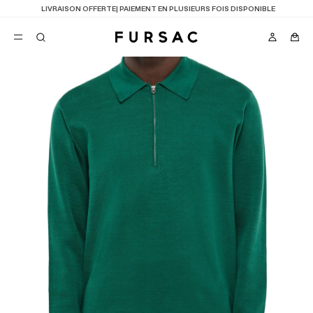
LAST CHANCE
: JUSQU'A -50% SUR NOTRE SÉLECTION
FAVORIS
TION
COSTUMES
PANTALONS
BLOUSONS
SUGGESTIONS
MEILLEURES VENTES
NOUVELLE COLLECTION
LAST CHANCE