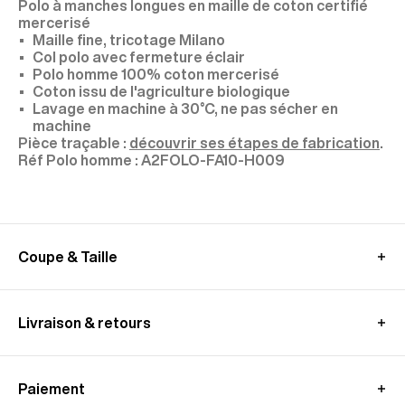
Polo à manches longues en maille de coton certifié
mercerisé
Maille fine, tricotage Milano
Col polo avec fermeture éclair
Polo homme 100% coton mercerisé
Coton issu de l'agriculture biologique
Lavage en machine à 30°C, ne pas sécher en
machine
Pièce traçable :
découvrir ses étapes de fabrication
.
A2FOLO-FA10-H009
Coupe & Taille
Mannequin : taille M, mesure 1,89 m
GUIDE DES MESURES (POLO)
Livraison & retours
En Union Européenne
:
Livraison standard offerte - sous 3-8 jours ouvrés
Paiement
Livraison en point relais offerte - sous 3-8 jours