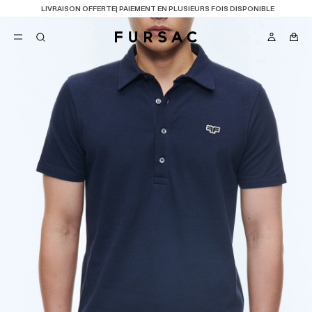
LAST CHANCE
: JUSQU'A -50% SUR NOTRE SÉLECTION
FAVORIS
TION
COSTUMES
PANTALONS
BLOUSONS
SUGGESTIONS
MEILLEURES VENTES
NOUVELLE COLLECTION
LAST CHANCE