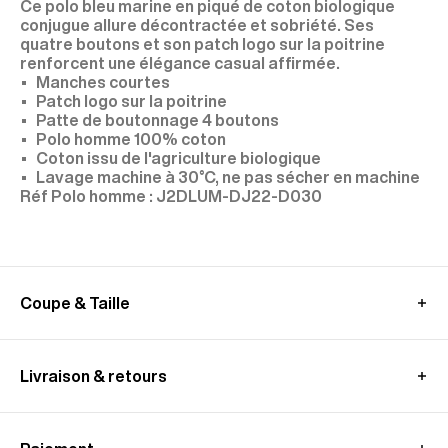
Ce polo bleu marine en piqué de coton biologique
conjugue allure décontractée et sobriété. Ses
quatre boutons et son patch logo sur la poitrine
renforcent une élégance casual affirmée.
Manches courtes
Patch logo sur la poitrine
Patte de boutonnage 4 boutons
Polo homme 100% coton
Coton issu de l'agriculture biologique
Lavage machine à 30°C, ne pas sécher en machine
J2DLUM-DJ22-D030
Coupe & Taille
Le mannequin mesure 1,89m et porte une taille M.
Entre deux tailles, nous vous recommandons de
Livraison & retours
prendre la taille en dessous.
GUIDE DES MESURES (POLO)
En Union Européenne
:
Livraison standard offerte - sous 3-8 jours ouvrés