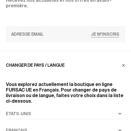
Recevez nos actualités et nos offres en avant-
première.
JE M'INSCRIS
SERVICE CLIENT
CHANGER DE PAYS / LANGUE
LA MAISON
Vous explorez actuellement la boutique en ligne
FURSAC UE
en Français. Pour changer de pays de
livraison ou de langue, faites votre choix dans la liste
ci-dessous.
RETROUVEZ-NOUS
SUIVEZ-NOUS