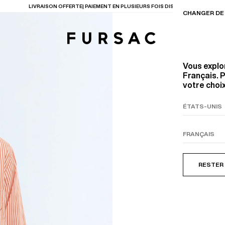
LAST CHANCE
: JUSQU'A -50% SUR NOTRE SÉLECTION
CHANGER DE 
Vous explo
Français. P
votre choix
TIONS
PRODUITS
ENTES
LECTION
COSTUME EN TOILE
BEIGE
RESTER