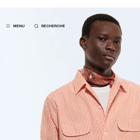
MENU
RECHERCHE
FAVORIS
SUGGES
COSTUMES
MEILLEURES V
PANTALONS
NOUVELLE COL
BLOUSONS
LAST CHANCE