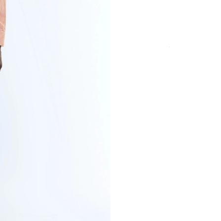
TAILLE
Paiement sécurisé
frais
DÉTAILS DU PRO
COUPE & TAILLE
LIVRAISON & R
PAIEMENT