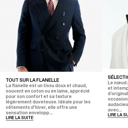
SÉLECTI
TOUT SUR LA FLANELLE
Le nœud p
La flanelle est un tissu doux et chaud,
et intem
souvent en coton ou en laine, apprécié
d’origina
pour son confort et sa texture
occasions
légèrement duveteuse. Idéale pour les
audacieux
vêtements d’hiver, elle offre une
avec...
sensation envelopp...
LIRE LA S
LIRE LA SUITE