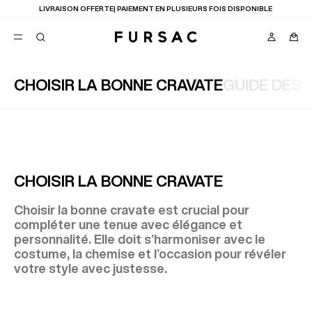
LIVRAISON OFFERTE| PAIEMENT EN PLUSIEURS FOIS DISPONIBLE
CHOISIR LA BONNE CRAVATE
GUIDE DES 
FAVORIS
TION
COSTUMES
PANTALONS
BLOUSONS
SUGGESTIONS
MEILLEURES VENTES
CHOISIR LA BONNE CRAVATE
NOUVELLE COLLECTION
LAST CHANCE
Choisir la bonne cravate est crucial pour
compléter une tenue avec élégance et
personnalité. Elle doit s’harmoniser avec le
costume, la chemise et l’occasion pour révéler
votre style avec justesse.