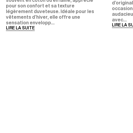
d’origina
pour son confort et sa texture
occasions
légèrement duveteuse. Idéale pour les
audacieux
vêtements d’hiver, elle offre une
avec...
sensation envelopp...
LIRE LA S
LIRE LA SUITE