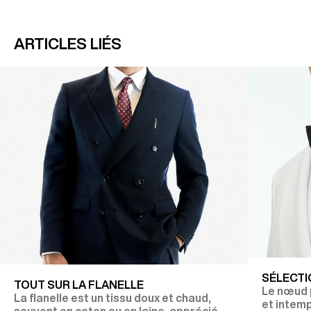
ARTICLES LIÉS
SÉLECTI
TOUT SUR LA FLANELLE
Le nœud p
La flanelle est un tissu doux et chaud,
et intem
souvent en coton ou en laine, apprécié