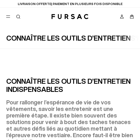
LAST CHANCE
: JUSQU'A -50% SUR NOTRE SÉLECTION
CONNAÎTRE LES OUTILS D’ENTRETIEN
S'
FAVORIS
TION
COSTUMES
PANTALONS
BLOUSONS
SUGGESTIONS
MEILLEURES VENTES
CONNAÎTRE LES OUTILS D’ENTRETIEN
NOUVELLE COLLECTION
INDISPENSABLES
LAST CHANCE
Pour rallonger l’espérance de vie de vos
vêtements, savoir les entretenir est une
première étape. Il existe bien souvent des
solutions pour venir à bout des taches tenaces
et autres défis liés au quotidien mettant à
l’épreuve notre vestiaire. Encore faut-il être bien