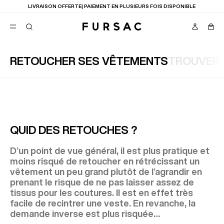
LIVRAISON OFFERTE| PAIEMENT EN PLUSIEURS FOIS DISPONIBLE
RETOUCHER SES VÊTEMENTS
TROUVER 
FAVORIS
TION
COSTUMES
PANTALONS
BLOUSONS
SUGGESTIONS
MEILLEURES VENTES
QUID DES RETOUCHES ?
NOUVELLE COLLECTION
LAST CHANCE
D’un point de vue général, il est plus pratique et
moins risqué de retoucher en rétrécissant un
vêtement un peu grand plutôt de l’agrandir en
prenant le risque de ne pas laisser assez de
tissus pour les coutures. Il est en effet très
facile de recintrer une veste. En revanche, la
demande inverse est plus risquée…