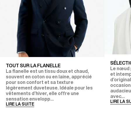
SÉLECTI
TOUT SUR LA FLANELLE
Le nœud p
La flanelle est un tissu doux et chaud,
et intem
souvent en coton ou en laine, apprécié
d’origina
pour son confort et sa texture
occasions
légèrement duveteuse. Idéale pour les
audacieux
vêtements d’hiver, elle offre une
avec...
sensation envelopp...
LIRE LA S
LIRE LA SUITE