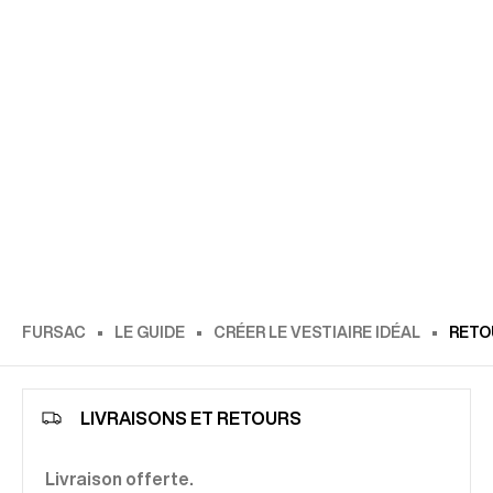
FURSAC
LE GUIDE
CRÉER LE VESTIAIRE IDÉAL
RETO
LIVRAISONS ET RETOURS
Livraison offerte.