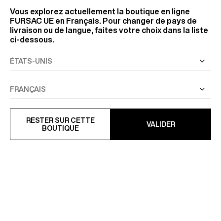
Vous explorez actuellement la boutique en ligne
FURSAC UE
en Français. Pour changer de pays de
livraison ou de langue, faites votre choix dans la liste
ci-dessous.
RESTER SUR CETTE
VALIDER
BOUTIQUE
VESTE DE COSTUME
VESTE DROITE EN LAINE À
AJUSTÉE EN TOILE
CHEVRONS
595 €
645 €