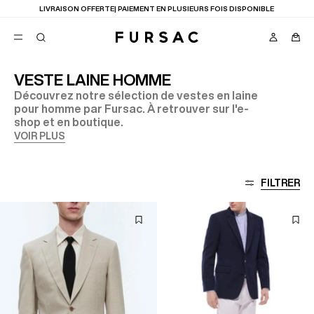
LAST CHANCE
: JUSQU'A -50% SUR NOTRE SÉLECTION
VESTE LAINE HOMME
Découvrez notre sélection de vestes en laine
FAVORIS
pour homme par Fursac. À retrouver sur l'e-
TION
shop et en boutique.
COSTUMES
PANTALONS
VOIR PLUS
BLOUSONS
SUGGESTIONS
MEILLEURES VENTES
FILTRER
NOUVELLE COLLECTION
LAST CHANCE