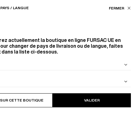
Nos boutiques
EU (€) / FR
PAYS / LANGUE
FILTRES
ASSISTANCE
FAVORIS
rez actuellement la boutique en ligne
FURSAC UE
en
Couleur
our changer de pays de livraison ou de langue, faites
 dans la liste ci-dessous.
BLANC
NOIR
BEIGE
GRIS
JAUNE
 DE LAINE
BLOUSON EN CAVALRY TWILL DE
COTON
115
PRODUITS
FILTRER
 SUR CETTE BOUTIQUE
VALIDER
Taille
36
37
38
42
43
44
48
49
50
56
58
60