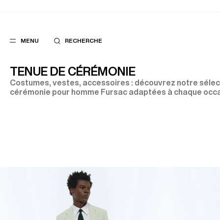
MENU
RECHERCHE
TENUE DE CÉRÉMONIE
Costumes, vestes, accessoires : découvrez notre sélec
cérémonie pour homme Fursac adaptées à chaque occa
FAVORIS
SUGGES
COSTUMES
MEILLEURES V
PANTALONS
NOUVELLE COL
BLOUSONS
LAST CHANCE