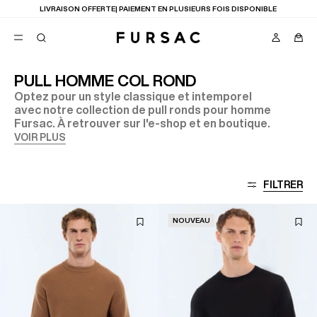
LIVRAISON OFFERTE| PAIEMENT EN PLUSIEURS FOIS DISPONIBLE
PULL HOMME COL ROND
Optez pour un style classique et intemporel
FAVORIS
avec notre collection de pull ronds pour homme
TION
Fursac. À retrouver sur l'e-shop et en boutique.
COSTUMES
PANTALONS
VOIR PLUS
BLOUSONS
SUGGESTIONS
MEILLEURES VENTES
FILTRER
NOUVELLE COLLECTION
LAST CHANCE
NOUVEAU