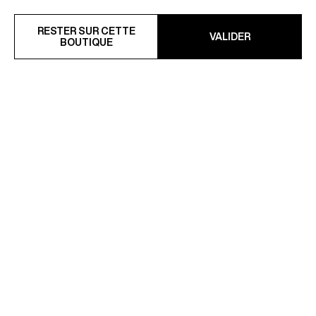
RESTER SUR CETTE
VALIDER
BOUTIQUE
PULL À COL ROND EN LAINE
PULL TORSADÉ À COL ROND
CERTIFIÉE
EN LAINE
275 €
345 €
VOUS POURRIEZ AIMER
PULL HOMME COL ROULÉ
PULL ZIPPÉ H