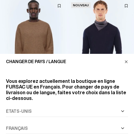
NOUVEAU
CHANGER DE PAYS / LANGUE
Vous explorez actuellement la boutique en ligne
FURSAC UE
en Français. Pour changer de pays de
livraison ou de langue, faites votre choix dans la liste
PULL À COL ROND EN LAINE
PULL COL ROND EN LAINE
ci-dessous.
CERTIFIÉE
MÉRINOS
275 €
245 €