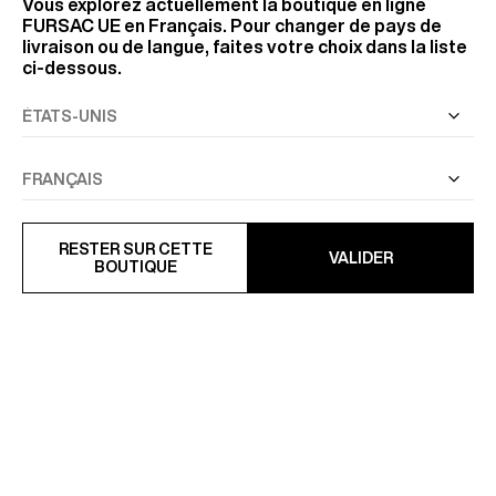
Vous explorez actuellement la boutique en ligne
FURSAC UE
en Français. Pour changer de pays de
livraison ou de langue, faites votre choix dans la liste
ci-dessous.
RESTER SUR CETTE
VALIDER
BOUTIQUE
PANTALON ÉLASTIQUÉ EN
PANTALON CARGO EN TWILL
SEERSUCKER RAYÉ
DE COTON
295 €
162,50 €
325 €
-50%