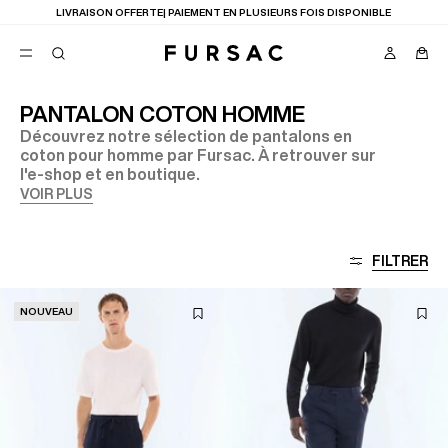
LIVRAISON OFFERTE| PAIEMENT EN PLUSIEURS FOIS DISPONIBLE
PANTALON COTON HOMME
Découvrez notre sélection de pantalons en
FAVORIS
coton pour homme par Fursac. À retrouver sur
TION
l'e-shop et en boutique.
COSTUMES
PANTALONS
VOIR PLUS
BLOUSONS
SUGGESTIONS
MEILLEURES VENTES
FILTRER
NOUVELLE COLLECTION
LAST CHANCE
NOUVEAU