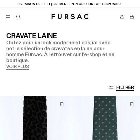
LIVRAISON OFFERTE| PAIEMENT EN PLUSIEURS FOIS DISPONIBLE
CRAVATE LAINE
Optez pour un look moderne et casual avec
FAVORIS
notre sélection de cravates en laine pour
TION
homme Fursac. À retrouver sur l'e-shop et en
COSTUMES
PANTALONS
boutique.
BLOUSONS
VOIR PLUS
SUGGESTIONS
MEILLEURES VENTES
NOUVELLE COLLECTION
FILTRER
LAST CHANCE