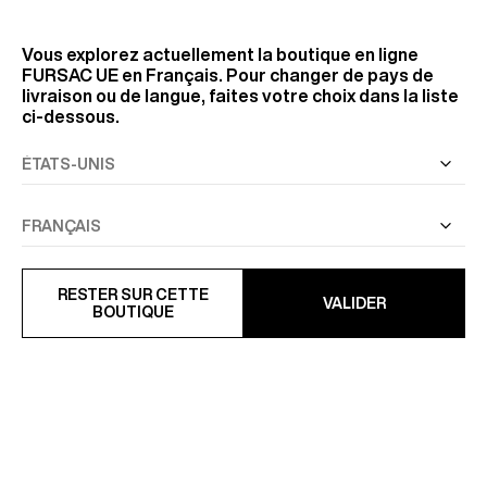
Vous explorez actuellement la boutique en ligne
FURSAC UE
en Français. Pour changer de pays de
livraison ou de langue, faites votre choix dans la liste
ci-dessous.
RESTER SUR CETTE
VALIDER
BOUTIQUE
CRAVATE EN JACQUARD DE
CRAVATE EN SOIE À POIS
SOIE À MOTIF
135 €
135 €