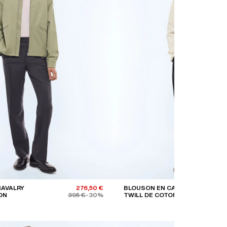
CAVALRY
276,50 €
BLOUSON EN CAVALRY
ON
395 €
-30%
TWILL DE COTON