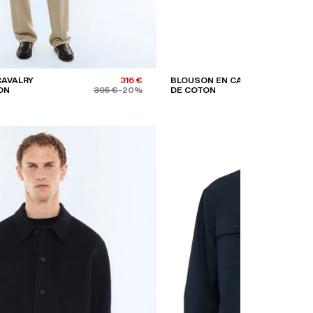
CAVALRY
316 €
BLOUSON EN CAVALRY TWILL
ON
395 €
-20%
DE COTON