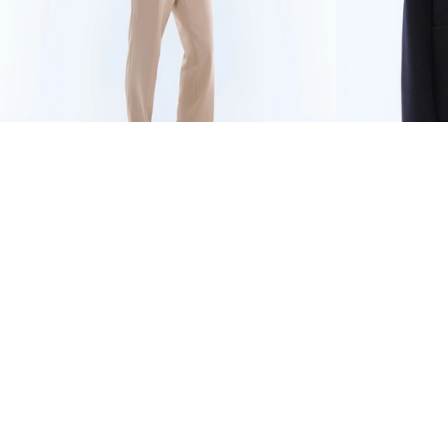
BLOUSON EN TISSU
207 €
BLOUSON EN D
TECHNIQUE DÉPERLANT
345 €
-40%