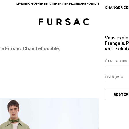
LAST CHANCE
: JUSQU'A -50% SUR NOTRE SÉLECTION
CHANGER DE 
Vous explo
Français. P
e Fursac. Chaud et doublé,
votre choix
TIONS
PRODUITS
ENTES
LECTION
COSTUME EN TOILE
BEIGE
RESTER