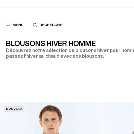
MENU
RECHERCHE
BLOUSONS HIVER HOMME
Découvrez notre sélection de blousons hiver pour homm
passez l'hiver au chaud avec nos blousons.
FAVORIS
SUGGES
COSTUMES
MEILLEURES V
PANTALONS
NOUVELLE COL
BLOUSONS
LAST CHANCE
NOUVEAU