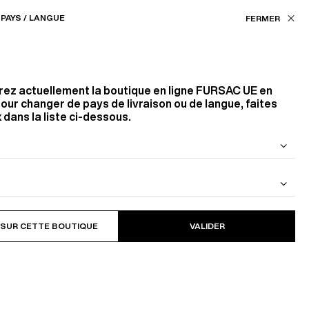
Nos boutiques
EU (€) / FR
PAYS / LANGUE
FILTRES
ASSISTANCE
FAVORIS
rez actuellement la boutique en ligne
FURSAC UE
en
Couleur
our changer de pays de livraison ou de langue, faites
 dans la liste ci-dessous.
BLANC
NOIR
BEIGE
 DE LAINE
BLOUSON EN CAVALRY TWILL DE
Taille
COTON
23
PRODUITS
FILTRER
 SUR CETTE BOUTIQUE
VALIDER
S
M
L
Style