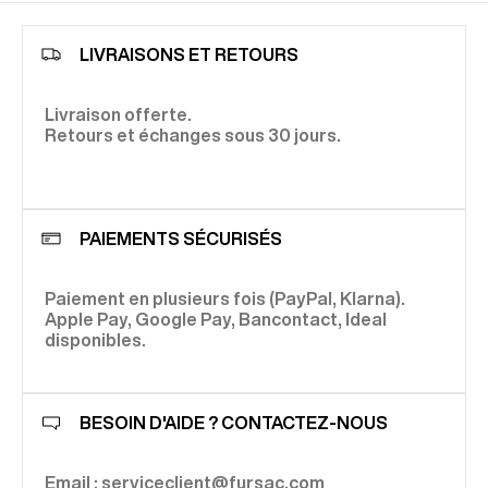
Exprimez votre personnalité en les associant avec un
unique du vestiaire masculin. Soucieux de vous proposer
costume, pour un look dépareillé et moderne.
ce qu’il y a de meilleur, nous choisissons des matériaux à la
fois esthétiques, souples et robustes. 3 critères qui
Découvrez nos différentes collections de
chaussures
LIVRAISONS ET RETOURS
permettent à Fursac de proposer des pièces durables.
pour homme
:
chaussures de costume
, sneakers, bottines,
mocassins… tout ce dont vous avez besoin pour compléter
votre vestiaire.
Livraison offerte.
Retours et échanges sous 30 jours.
PAIEMENTS SÉCURISÉS
Paiement en plusieurs fois (PayPal, Klarna).
Apple Pay, Google Pay, Bancontact, Ideal
disponibles.
BESOIN D'AIDE ? CONTACTEZ-NOUS
Email : serviceclient@fursac.com