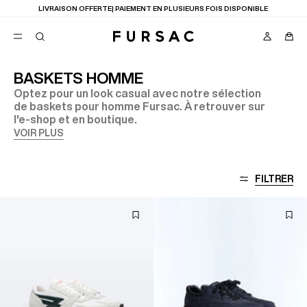
LIVRAISON OFFERTE| PAIEMENT EN PLUSIEURS FOIS DISPONIBLE
BASKETS HOMME
Optez pour un look casual avec notre sélection
FAVORIS
de baskets pour homme Fursac. À retrouver sur
TION
l'e-shop et en boutique.
COSTUMES
PANTALONS
VOIR PLUS
BLOUSONS
SUGGESTIONS
MEILLEURES VENTES
FILTRER
NOUVELLE COLLECTION
LAST CHANCE