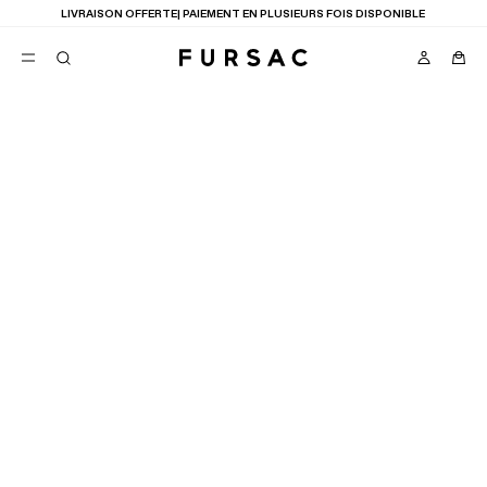
LIVRAISON OFFERTE| PAIEMENT EN PLUSIEURS FOIS DISPONIBLE
FAVORIS
TION
COSTUMES
PANTALONS
BLOUSONS
SUGGESTIONS
MEILLEURES VENTES
NOUVELLE COLLECTION
LAST CHANCE