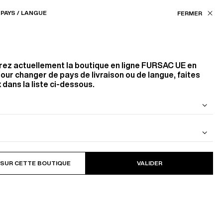
Nos boutiques
EU (€) / FR
PAYS / LANGUE
ASSISTANCE
FAVORIS
rez actuellement la boutique en ligne
FURSAC UE
en
our changer de pays de livraison ou de langue, faites
 dans la liste ci-dessous.
 DE LAINE
BLOUSON EN CAVALRY TWILL DE
COTON
 SUR CETTE BOUTIQUE
VALIDER