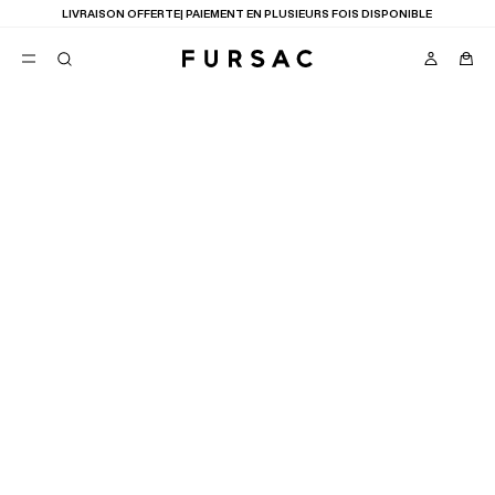
LIVRAISON OFFERTE| PAIEMENT EN PLUSIEURS FOIS DISPONIBLE
FAVORIS
TION
COSTUMES
PANTALONS
BLOUSONS
SUGGESTIONS
MEILLEURES VENTES
NOUVELLE COLLECTION
LAST CHANCE