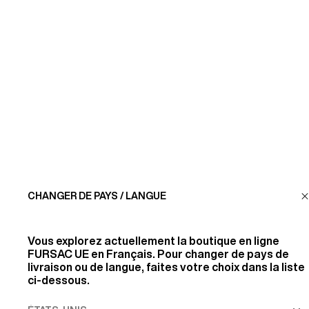
JE M'INSCRIS
SERVICE CLIENT
LA MAISON
RETROUVEZ-NOUS
CHANGER DE PAYS / LANGUE
SUIVEZ-NOUS
Vous explorez actuellement la boutique en ligne
FURSAC UE
en Français. Pour changer de pays de
livraison ou de langue, faites votre choix dans la liste
INFORMATIONS
ci-dessous.