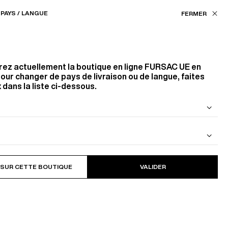
Nos boutiques
EU (€) / FR
PAYS / LANGUE
ASSISTANCE
FAVORIS
rez actuellement la boutique en ligne
FURSAC UE
en
our changer de pays de livraison ou de langue, faites
 dans la liste ci-dessous.
 DE LAINE
BLOUSON EN CAVALRY TWILL DE
COTON
 SUR CETTE BOUTIQUE
VALIDER