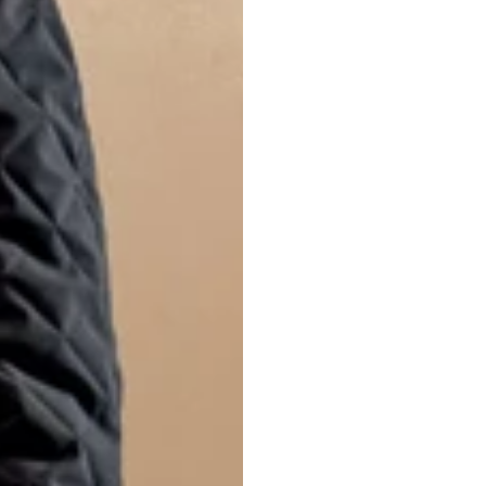
qu'il n'y aura
conservera vo
seront effac
dès que le pa
bancaire du 
offrir votre v