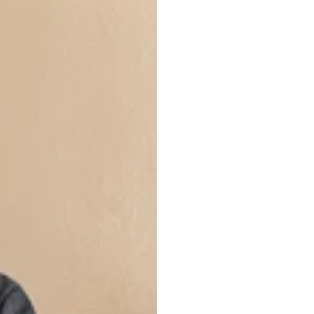
la matière » v
tissu de vot
documentaire 
Cervo dans les
comment il co
plus de 100 a
tissage, de la
Cette concep
votre veste 
numérique au 
textiles, déc
veste et de t
LE PAIE
VÊTEME
Afin d'effect
matelassée h
appel au sys
empêche la ci
garantit la s
paiement lors