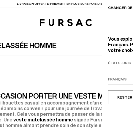
LIVRAISON OFFERTE| PAIEMENT EN PLUSIEURS FOIS DISPONIBLE
CHANGER DE 
Vous explo
TELASSÉE HOMME
Français. P
votre choix
TIONS
PRODUITS
ENTES
LECTION
COSTUME EN TOILE
BEIGE
CCASION PORTER UNE VESTE MATELAS
RESTER
ilhouettes casual en accompagnement d'un chino ou un je
anmoins convenir pour une journée de travail. Par dessus 
tilement. Cela vous permettra de passer de la rue au bureau
e. Une
veste matelassée homme
signée Fursac apportera 
ut homme aimant prendre soin de son style en toute circo