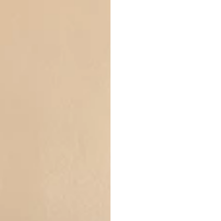
DE LA F
POUR F
Disponible su