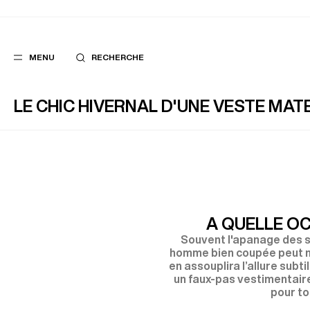
MENU
RECHERCHE
LE CHIC HIVERNAL D'UNE VESTE MA
FAVORIS
SUGGES
COSTUMES
MEILLEURES V
PANTALONS
NOUVELLE COL
BLOUSONS
LAST CHANCE
A QUELLE O
Souvent l'apanage des s
homme bien coupée peut né
en assouplira l’allure sub
un faux-pas vestimentair
pour to