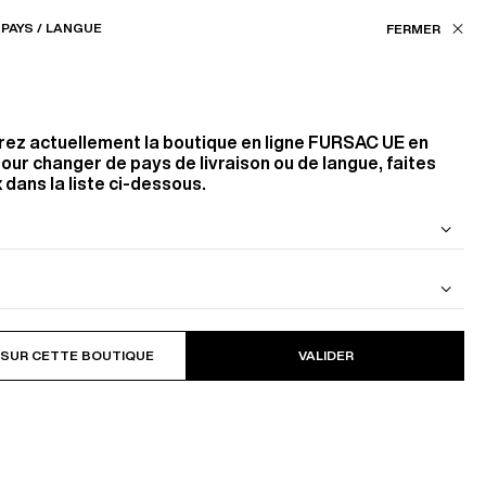
Nos boutiques
EU (€) / FR
PAYS / LANGUE
ASSISTANCE
FAVORIS
rez actuellement la boutique en ligne
FURSAC UE
en
our changer de pays de livraison ou de langue, faites
 dans la liste ci-dessous.
 DE LAINE
BLOUSON EN CAVALRY TWILL DE
COTON
SÉE HOMME ?
 SUR CETTE BOUTIQUE
VALIDER
an, une veste matelassée
un costume classique, elle
 avec aisance, sans risquer
cet avantage indiscutable
nstance.