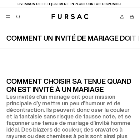
LIVRAISON OFFERTE| PAIEMENT EN PLUSIEURS FOIS DISPONIBLE
COMMENT UN INVITÉ DE MARIAGE DOIT I
FAVORIS
TION
COSTUMES
PANTALONS
BLOUSONS
SUGGESTIONS
MEILLEURES VENTES
COMMENT CHOISIR SA TENUE QUAND
NOUVELLE COLLECTION
ON EST INVITÉ À UN MARIAGE
LAST CHANCE
Les invités d’un mariage ont pour mission
principale d’y mettre un peu d’humour et de
décontraction. Ils peuvent donc oser la couleur
et la fantaisie sans risque de fausse note, et se
façonner une tenue de mariage d’invité homme
idéal. Des blazers de couleur, des cravates à
rayures ou des chemises à pois sont ainsi plus