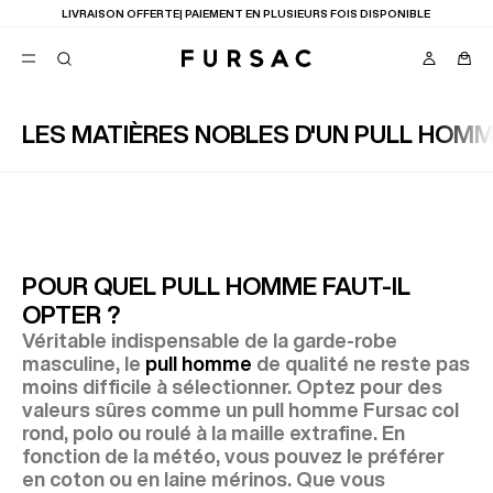
LIVRAISON OFFERTE| PAIEMENT EN PLUSIEURS FOIS DISPONIBLE
LES MATIÈRES NOBLES D'UN PULL HOM
FAVORIS
TION
COSTUMES
PANTALONS
BLOUSONS
SUGGESTIONS
MEILLEURES VENTES
POUR QUEL PULL HOMME FAUT-IL
NOUVELLE COLLECTION
OPTER ?
LAST CHANCE
Véritable indispensable de la garde-robe
masculine, le
pull homme
de qualité ne reste pas
moins difficile à sélectionner. Optez pour des
valeurs sûres comme un pull homme Fursac col
rond, polo ou roulé à la maille extrafine. En
fonction de la météo, vous pouvez le préférer
en coton ou en laine mérinos. Que vous