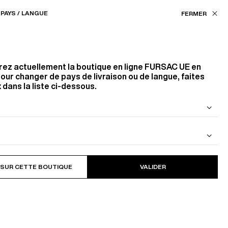
Nos boutiques
EU (€) / FR
PAYS / LANGUE
ASSISTANCE
FAVORIS
rez actuellement la boutique en ligne
FURSAC UE
en
our changer de pays de livraison ou de langue, faites
 dans la liste ci-dessous.
 DE LAINE
BLOUSON EN CAVALRY TWILL DE
COTON
?
 SUR CETTE BOUTIQUE
VALIDER
urtant le bel avantage de
 Et s’il est théoriquement
ensemble immuable. Libre à
te, ou même des conditions
tre-mesure, le port du gilet
tume 3 pièces, vous pourrez