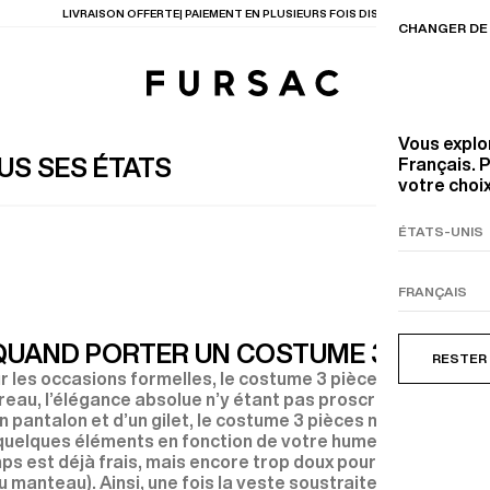
LAST CHANCE
: JUSQU'A -50% SUR NOTRE SÉLECTION
CHANGER DE 
Vous explo
US SES ÉTATS
Français. P
votre choix
TIONS
PRODUITS
ENTES
LECTION
COSTUME EN TOILE
BEIGE
QUAND PORTER UN COSTUME 3 PIÈCES 
RESTER
r les occasions formelles, le costume 3 pièces possède po
eau, l’élégance absolue n’y étant pas proscrite, loin de là.
 pantalon et d’un gilet, le costume 3 pièces n’est pas un 
quelques éléments en fonction de votre humeur, du contex
ps est déjà frais, mais encore trop doux pour se couvrir ou
au manteau). Ainsi, une fois la veste soustraite à votre cos