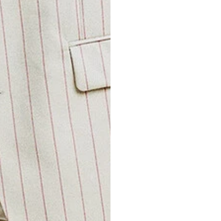
FURSAC 
PREMIÈR
Laine sèche, f
et cachemire 
et toujours i
main avec les 
de l’exigeant
majeur, et sa
penchiez pou
ensemble mêlé
s’adaptent à 
saisons et to
COSTUME
LIVRAIS
Pour toute ac