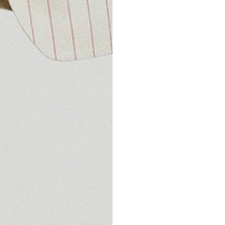
simplement à 
vous offre la 
commande en 
ailleurs qu’u
pour retourn
Achetez donc
tranquilité !