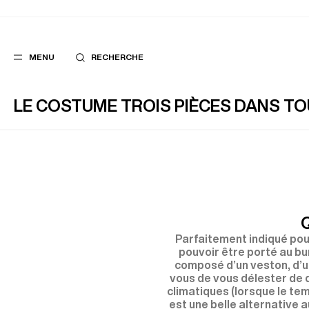
MENU
RECHERCHE
LE COSTUME TROIS PIÈCES DANS TO
FAVORIS
SUGGES
COSTUMES
MEILLEURES V
PANTALONS
NOUVELLE COL
BLOUSONS
LAST CHANCE
Parfaitement indiqué pou
pouvoir être porté au bur
composé d’un veston, d’un
vous de vous délester de 
climatiques (lorsque le tem
est une belle alternative 