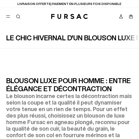
LIVRAISON OFFERTE| PAIEMENT EN PLUSIEURS FOIS DISPONIBLE
LE CHIC HIVERNAL D'UN BLOUSON LUX
FAVORIS
TION
COSTUMES
PANTALONS
BLOUSONS
SUGGESTIONS
MEILLEURES VENTES
BLOUSON LUXE POUR HOMME : ENTRE
NOUVELLE COLLECTION
ÉLÉGANCE ET DÉCONTRACTION
LAST CHANCE
Le blouson incarne certes la décontraction mais
selon la coupe et la qualité il peut dynamiser
votre tenue en un rien de temps. Pour un effet
des plus réussi, choisissez un blouson de luxe
homme Fursac en agneau plongé, reconnu pour
la qualité de son cuir, la beauté du grain, le
confort de son col en fourrure mérinos et la