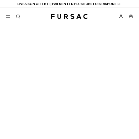
LIVRAISON OFFERTE| PAIEMENT EN PLUSIEURS FOIS DISPONIBLE
TROUVER UNE BOUTIQUE
FAVORIS
TION
COSTUMES
PANTALONS
BLOUSONS
SUGGESTIONS
1
RÉSULTAT
CARTE
LISTE
MEILLEURES VENTES
NOUVELLE COLLECTION
LAST CHANCE