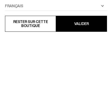
COSTUME CROISÉ EN SERGE
MALLETTE EN CUIR
À RAYURES
SAFFIANO UNI
594 €
495 €
RESTER SUR CETTE
VALIDER
990 €
-40%
BOUTIQUE