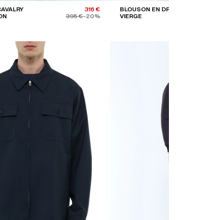
CAVALRY
316 €
BLOUSON EN DRILL DE LAINE
ON
395 €
-20%
VIERGE