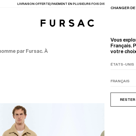
LAST CHANCE
: JUSQU'A -50% SUR NOTRE SÉLECTION
CHANGER DE 
Vous explo
Français. P
 homme par Fursac. À
votre choix
TIONS
PRODUITS
ENTES
LECTION
COSTUME EN TOILE
BEIGE
RESTER