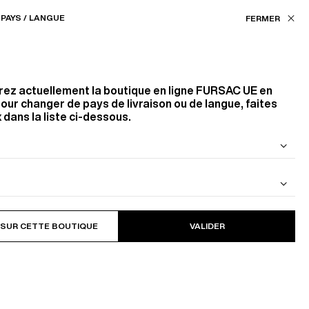
Nos boutiques
EU (€) / FR
PAYS / LANGUE
FILTRES
ASSISTANCE
FAVORIS
rez actuellement la boutique en ligne
FURSAC UE
en
Couleur
our changer de pays de livraison ou de langue, faites
 dans la liste ci-dessous.
BLANC
NOIR
BEIGE
 DE LAINE
BLOUSON EN CAVALRY TWILL DE
Taille
COTON
21
PRODUITS
FILTRER
 SUR CETTE BOUTIQUE
VALIDER
S
M
L
Style