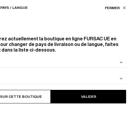
Nos boutiques
EU (€) / FR
PAYS / LANGUE
ASSISTANCE
FAVORIS
rez actuellement la boutique en ligne
FURSAC UE
en
MPS-ÉTÉ 2024
COLLECTION AUTOMNE-
our changer de pays de livraison ou de langue, faites
 dans la liste ci-dessous.
 DE LAINE
BLOUSON EN CAVALRY TWILL DE
COTON
utre ami, Jean-Baptiste
 SUR CETTE BOUTIQUE
VALIDER
lections à leur manière, les