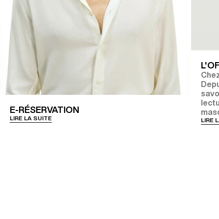
L'O
Chez
Depu
savoi
lect
E-RÉSERVATION
mascu
LIRE LA SUITE
LIRE 