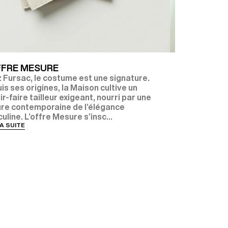
FFRE MESURE
NOS ENGA
 Fursac, le costume est une signature.
FUTURE
is ses origines, la Maison cultive un
Depuis 1973 
r-faire tailleur exigeant, nourri par une
concevoir un
ure contemporaine de l’élégance
passionnéme
line. L’offre Mesure s’insc...
guidée par u
LA SUITE
qualité, mise
LIRE LA SUITE