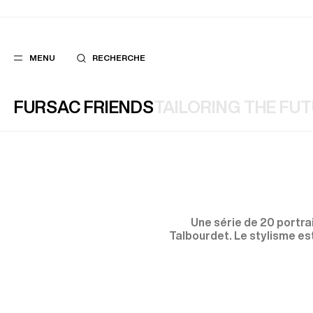
MENU
RECHERCHE
FURSAC FRIENDS
TAILORING THE FU
FAVORIS
SUGGES
COSTUMES
MEILLEURES V
PANTALONS
NOUVELLE COL
BLOUSONS
LAST CHANCE
Une série de 20 portra
Talbourdet. Le stylisme est