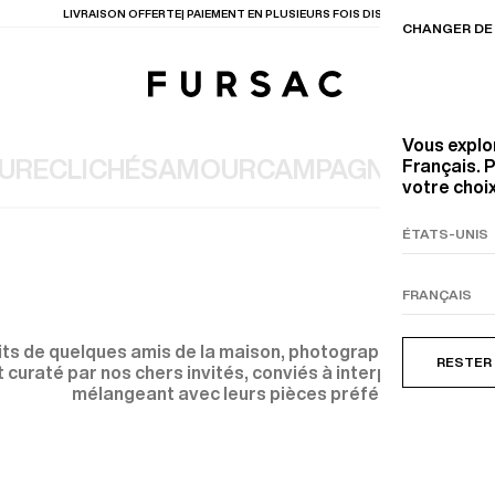
LIVRAISON OFFERTE| PAIEMENT EN PLUSIEURS FOIS DISPONIBLE
CHANGER DE 
Vous explo
TURE
CLICHÉS
AMOUR
CAMPAGNE PRINTE
Français. P
votre choix
TIONS
PRODUITS
ENTES
LECTION
COSTUME EN TOILE
BEIGE
its de quelques amis de la maison, photographiés par un a
RESTER
 curaté par nos chers invités, conviés à interpréter nos col
mélangeant avec leurs pièces préférées.