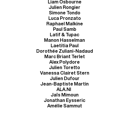
Liam Osbourne
Julien Rongier
Simone Tondo
Luca Pronzato
Raphael Malkine
Paul Samb
Latif & Tupac
Manon Hasselman
Laetitia Paul
Dorothée Zuliani-Nadaud
Marc Briant Terlet
Alex Polydore
Julien Toretto
Vanessa Clairet Stern
Julien Dufour
Jean-Baptiste Martin
ALA.NI
Jaïs Mimoun
Jonathan Eysseric
Amélie Sammut